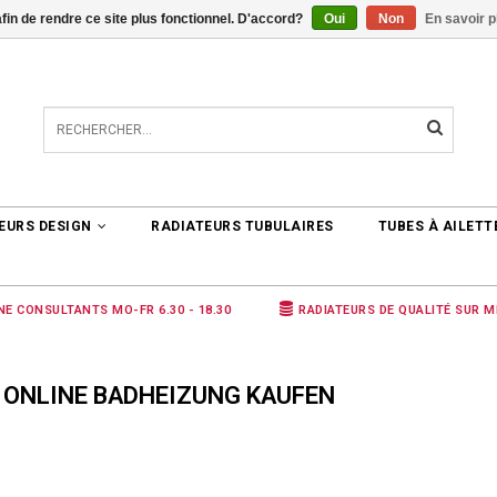
afin de rendre ce site plus fonctionnel. D'accord?
Oui
Non
En savoir p
TER
0 ARTICLES
€0,00
EURS DESIGN
RADIATEURS TUBULAIRES
TUBES À AILETT
NE CONSULTANTS MO-FR 6.30 - 18.30
RADIATEURS DE QUALITÉ SUR 
 ONLINE BADHEIZUNG KAUFEN