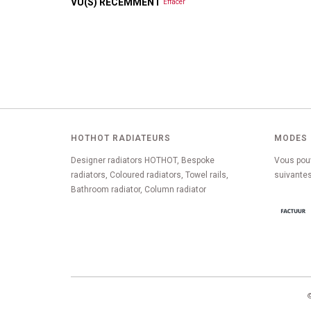
VU(S) RÉCEMMENT
Effacer
HOTHOT RADIATEURS
MODES 
Designer radiators HOTHOT, Bespoke
Vous pou
radiators, Coloured radiators, Towel rails,
suivantes
Bathroom radiator, Column radiator