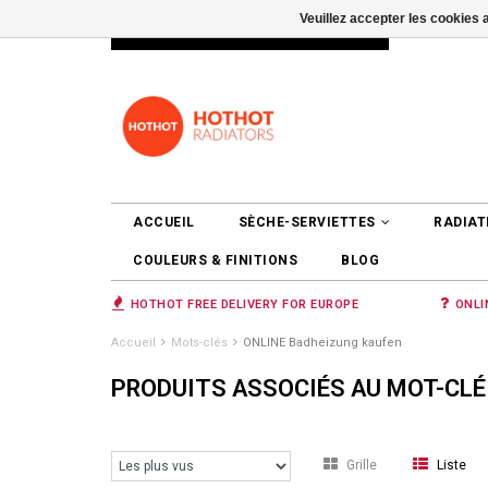
Veuillez accepter les cookies 
INFO@RADIATORS.SHOP
SE CONNEC
ACCUEIL
SÈCHE-SERVIETTES
RADIAT
COULEURS & FINITIONS
BLOG
HOTHOT FREE DELIVERY FOR EUROPE
ONLI
Accueil
Mots-clés
ONLINE Badheizung kaufen
PRODUITS ASSOCIÉS AU MOT-CLÉ
Grille
Liste