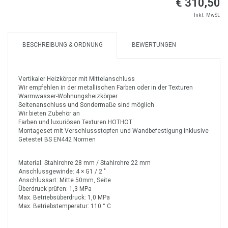
€ 310,50
Inkl. MwSt.
BESCHREIBUNG & ORDNUNG
BEWERTUNGEN
Vertikaler Heizkörper mit Mittelanschluss
Wir empfehlen in der metallischen Farben oder in der Texturen
Warmwasser-Wohnungsheizkörper
Seitenanschluss und Sondermaße sind möglich
Wir bieten Zubehör an
Farben und luxuriösen Texturen HOTHOT
Montageset mit Verschlussstopfen und Wandbefestigung inklusive
Getestet BS EN442 Normen
Material: Stahlrohre 28 mm / Stahlrohre 22 mm
Anschlussgewinde: 4 × G1 / 2 "
Anschlussart: Mitte 50mm, Seite
Überdruck prüfen: 1,3 MPa
Max. Betriebsüberdruck: 1,0 MPa
Max. Betriebstemperatur: 110 ° C