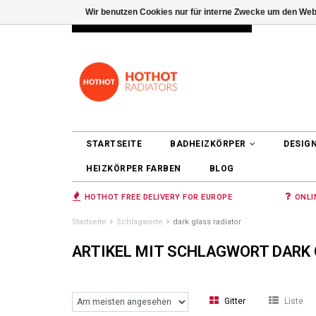
Wir benutzen Cookies nur für interne Zwecke um den Web
INFO@RADIATORS.SHOP
ANMELDEN
STARTSEITE
BADHEIZKÖRPER
DESIG
HEIZKÖRPER FARBEN
BLOG
HOTHOT FREE DELIVERY FOR EUROPE
ONLI
Startseite
Schlagworte
dark glass radiator
ARTIKEL MIT SCHLAGWORT DARK
Gitter
Liste