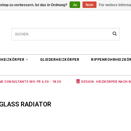
shop zu verbessern. Ist das in Ordnung?
Ja
Nein
Für weitere Inform
0 ARTIKEL
€0,00
NHEIZKÖRPER
GLIEDERHEIZKÖRPER
RIPPENROHRHEIZKÖ
NE CONSULTANTS MO-FR 6.30 - 18.30
DESIGN- HEIZKÖRPER NACH 
 GLASS RADIATOR