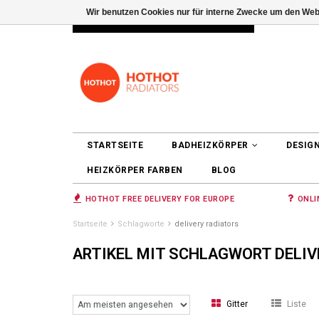
Wir benutzen Cookies nur für interne Zwecke um den Web
INFO@RADIATORS.SHOP
ANMELDEN
STARTSEITE
BADHEIZKÖRPER
DESIG
HEIZKÖRPER FARBEN
BLOG
HOTHOT FREE DELIVERY FOR EUROPE
ONLI
Startseite
Schlagworte
delivery radiators
ARTIKEL MIT SCHLAGWORT DELIV
Gitter
Liste