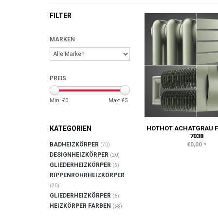
FILTER
MARKEN
PREIS
Min: €
0
Max: €
5
HOTHOT ACHATGRAU F
KATEGORIEN
7038
*
€0,00
BADHEIZKÖRPER
(70)
DESIGNHEIZKÖRPER
(20)
GLIEDERHEIZKÖRPER
(5)
RIPPENROHRHEIZKÖRPER
(20)
GLIEDERHEIZKÖRPER
(6)
HEIZKÖRPER FARBEN
(58)