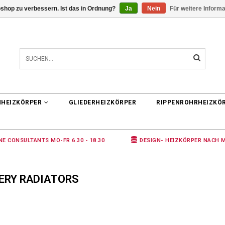
shop zu verbessern. Ist das in Ordnung?
Ja
Nein
Für weitere Inform
0 ARTIKEL
€0,00
NHEIZKÖRPER
GLIEDERHEIZKÖRPER
RIPPENROHRHEIZKÖ
NE CONSULTANTS MO-FR 6.30 - 18.30
DESIGN- HEIZKÖRPER NACH 
ERY RADIATORS