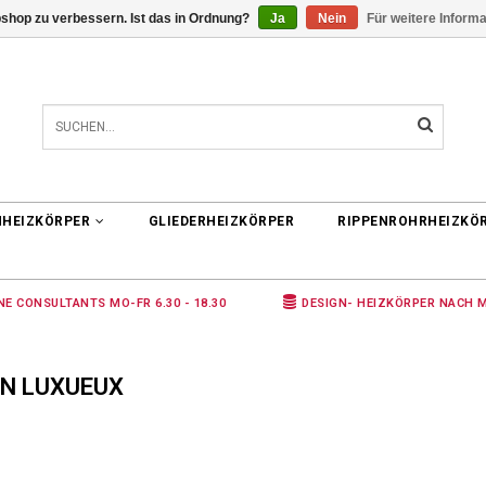
shop zu verbessern. Ist das in Ordnung?
Ja
Nein
Für weitere Inform
0 ARTIKEL
€0,00
NHEIZKÖRPER
GLIEDERHEIZKÖRPER
RIPPENROHRHEIZKÖ
NE CONSULTANTS MO-FR 6.30 - 18.30
DESIGN- HEIZKÖRPER NACH 
GN LUXUEUX