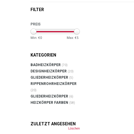
FILTER
PREIS
Min: €
0
Max: €
5
KATEGORIEN
BADHEIZKÖRPER
(70)
DESIGNHEIZKÖRPER
(20)
GLIEDERHEIZKÖRPER
(5)
RIPPENROHRHEIZKÖRPER
(20)
GLIEDERHEIZKÖRPER
(6)
HEIZKÖRPER FARBEN
(58)
ZULETZT ANGESEHEN
Löschen