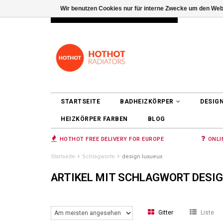
Wir benutzen Cookies nur für interne Zwecke um den Web
INFO@RADIATORS.SHOP
ANMELDEN
STARTSEITE
BADHEIZKÖRPER
DESIG
HEIZKÖRPER FARBEN
BLOG
HOTHOT FREE DELIVERY FOR EUROPE
ONLI
Startseite
Schlagworte
design luxueux
ARTIKEL MIT SCHLAGWORT DESI
Gitter
Liste