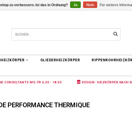
shop zu verbessern. Ist das in Ordnung?
Ja
Nein
Für weitere Inform
0 ARTIKEL
€0,00
NHEIZKÖRPER
GLIEDERHEIZKÖRPER
RIPPENROHRHEIZKÖ
NE CONSULTANTS MO-FR 6.30 - 18.30
DESIGN- HEIZKÖRPER NACH 
DE PERFORMANCE THERMIQUE