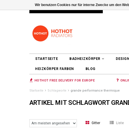
Wir benutzen Cookies nur für interne Zwecke um den Web
INFO@RADIATORS.SHOP
ANMELDEN
STARTSEITE
BADHEIZKÖRPER
DESIG
HEIZKÖRPER FARBEN
BLOG
HOTHOT FREE DELIVERY FOR EUROPE
ONLI
Startseite
Schlagworte
grande performance thermique
ARTIKEL MIT SCHLAGWORT GRAN
Gitter
Liste