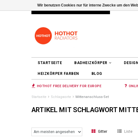
Wir benutzen Cookies nur für interne Zwecke um den Web
INFO@RADIATORS.SHOP
ANMELDEN
STARTSEITE
BADHEIZKÖRPER
DESIG
HEIZKÖRPER FARBEN
BLOG
HOTHOT FREE DELIVERY FOR EUROPE
ONLI
Startseite
Schlagworte
Mittenanschluss-Set
ARTIKEL MIT SCHLAGWORT MIT
Gitter
Liste