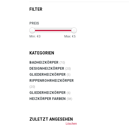
FILTER
PREIS
Min: €
0
Max: €
5
KATEGORIEN
BADHEIZKÖRPER
(70)
DESIGNHEIZKÖRPER
(20)
GLIEDERHEIZKÖRPER
(5)
RIPPENROHRHEIZKÖRPER
(20)
GLIEDERHEIZKÖRPER
(6)
HEIZKÖRPER FARBEN
(58)
ZULETZT ANGESEHEN
Löschen