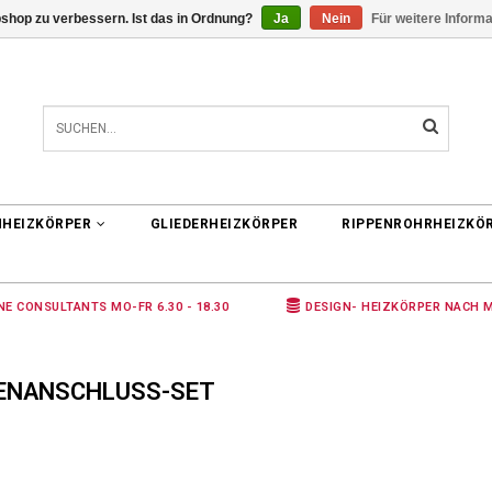
shop zu verbessern. Ist das in Ordnung?
Ja
Nein
Für weitere Inform
0 ARTIKEL
€0,00
NHEIZKÖRPER
GLIEDERHEIZKÖRPER
RIPPENROHRHEIZKÖ
NE CONSULTANTS MO-FR 6.30 - 18.30
DESIGN- HEIZKÖRPER NACH 
TENANSCHLUSS-SET