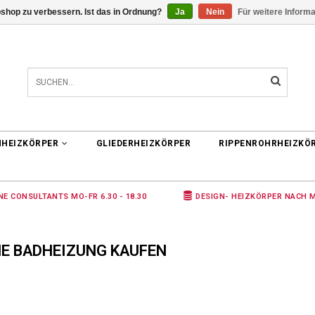
shop zu verbessern. Ist das in Ordnung?
Ja
Nein
Für weitere Inform
0 ARTIKEL
€0,00
NHEIZKÖRPER
GLIEDERHEIZKÖRPER
RIPPENROHRHEIZKÖ
NE CONSULTANTS MO-FR 6.30 - 18.30
DESIGN- HEIZKÖRPER NACH 
NE BADHEIZUNG KAUFEN