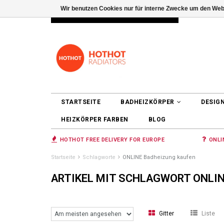
Wir benutzen Cookies nur für interne Zwecke um den Web
INFO@RADIATORS.SHOP
ANMELDEN
STARTSEITE
BADHEIZKÖRPER
DESIG
HEIZKÖRPER FARBEN
BLOG
HOTHOT FREE DELIVERY FOR EUROPE
ONLI
Startseite
Schlagworte
ONLINE Badheizung kaufen
ARTIKEL MIT SCHLAGWORT ONLI
Gitter
Liste