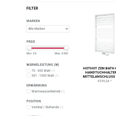
FILTER
MARKEN
PREIS
Min: €
0
Max: €
350
WÄRMELEISTUNG (W)
HOTHOT ZEN BATH 
70 - 500 Watt
(1)
HANDTUCHHALTER
501 - 1000 Watt
(1)
MITTELANSCHLUSS 
*
€339,24
ERWÄRMUNG
Warmwasserbetrieb
(1)
POSITION
Vertikal / Stehende
(1)