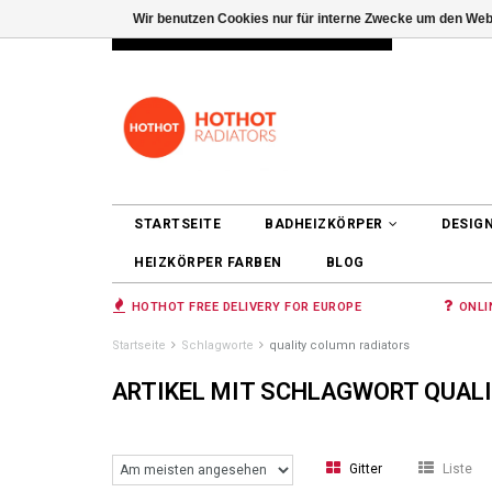
Wir benutzen Cookies nur für interne Zwecke um den Web
INFO@RADIATORS.SHOP
ANMELDEN
STARTSEITE
BADHEIZKÖRPER
DESIG
HEIZKÖRPER FARBEN
BLOG
HOTHOT FREE DELIVERY FOR EUROPE
ONLI
Startseite
Schlagworte
quality column radiators
ARTIKEL MIT SCHLAGWORT QUAL
Gitter
Liste