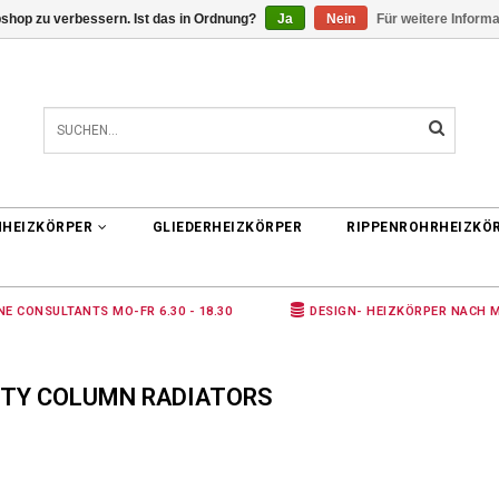
shop zu verbessern. Ist das in Ordnung?
Ja
Nein
Für weitere Inform
0 ARTIKEL
€0,00
NHEIZKÖRPER
GLIEDERHEIZKÖRPER
RIPPENROHRHEIZKÖ
NE CONSULTANTS MO-FR 6.30 - 18.30
DESIGN- HEIZKÖRPER NACH 
ITY COLUMN RADIATORS