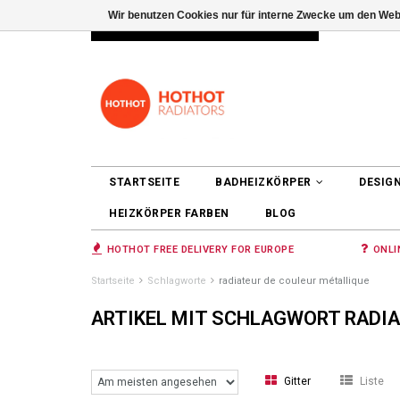
Wir benutzen Cookies nur für interne Zwecke um den Web
INFO@RADIATORS.SHOP
ANMELDEN
STARTSEITE
BADHEIZKÖRPER
DESIG
HEIZKÖRPER FARBEN
BLOG
HOTHOT FREE DELIVERY FOR EUROPE
ONLI
Startseite
Schlagworte
radiateur de couleur métallique
ARTIKEL MIT SCHLAGWORT RADIA
Gitter
Liste