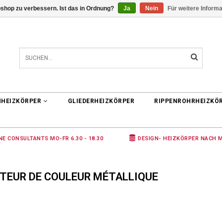
shop zu verbessern. Ist das in Ordnung?
Ja
Nein
Für weitere Inform
0 ARTIKEL
€0,00
NHEIZKÖRPER
GLIEDERHEIZKÖRPER
RIPPENROHRHEIZKÖ
NE CONSULTANTS MO-FR 6.30 - 18.30
DESIGN- HEIZKÖRPER NACH 
TEUR DE COULEUR MÉTALLIQUE