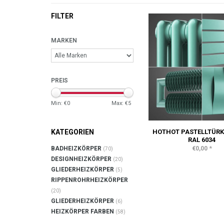
FILTER
MARKEN
PREIS
Min: €
0
Max: €
5
HOTHOT PASTELLTÜRK
KATEGORIEN
RAL 6034
*
€0,00
BADHEIZKÖRPER
(70)
DESIGNHEIZKÖRPER
(20)
GLIEDERHEIZKÖRPER
(5)
RIPPENROHRHEIZKÖRPER
(20)
GLIEDERHEIZKÖRPER
(6)
HEIZKÖRPER FARBEN
(58)