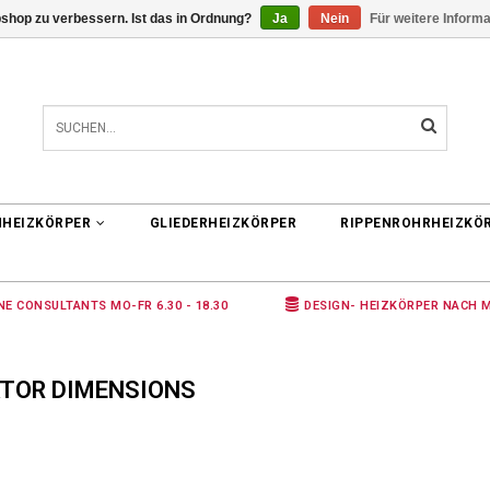
shop zu verbessern. Ist das in Ordnung?
Ja
Nein
Für weitere Inform
0 ARTIKEL
€0,00
NHEIZKÖRPER
GLIEDERHEIZKÖRPER
RIPPENROHRHEIZKÖ
NE CONSULTANTS MO-FR 6.30 - 18.30
DESIGN- HEIZKÖRPER NACH 
ATOR DIMENSIONS