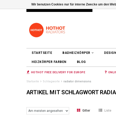
Wir benutzen Cookies nur für interne Zwecke um den Web
INFO@RADIATORS.SHOP
ANMELDEN
STARTSEITE
BADHEIZKÖRPER
DESIG
HEIZKÖRPER FARBEN
BLOG
HOTHOT FREE DELIVERY FOR EUROPE
ONLI
Startseite
Schlagworte
radiator dimensions
ARTIKEL MIT SCHLAGWORT RADI
Gitter
Liste