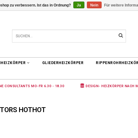
shop zu verbessern. Ist das in Ordnung?
Ja
Nein
Für weitere Inform
0 ARTIKEL
€0,00
NHEIZKÖRPER
GLIEDERHEIZKÖRPER
RIPPENROHRHEIZKÖ
NE CONSULTANTS MO-FR 6.30 - 18.30
DESIGN- HEIZKÖRPER NACH 
ATORS HOTHOT