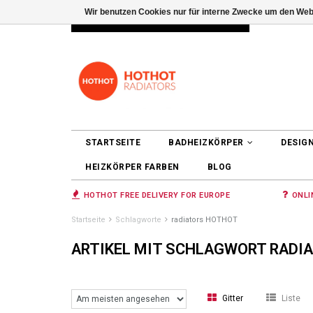
Wir benutzen Cookies nur für interne Zwecke um den Web
INFO@RADIATORS.SHOP
ANMELDEN
STARTSEITE
BADHEIZKÖRPER
DESIG
HEIZKÖRPER FARBEN
BLOG
HOTHOT FREE DELIVERY FOR EUROPE
ONLI
Startseite
Schlagworte
radiators HOTHOT
ARTIKEL MIT SCHLAGWORT RADI
Gitter
Liste