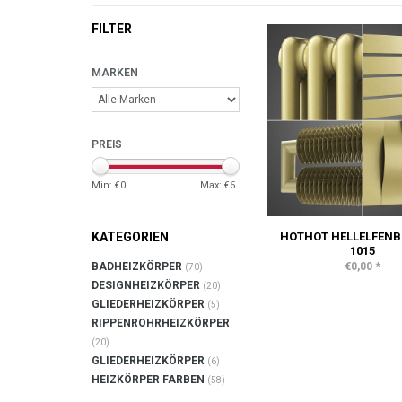
FILTER
MARKEN
PREIS
Min: €
0
Max: €
5
HOTHOT HELLELFENB
KATEGORIEN
1015
*
€0,00
BADHEIZKÖRPER
(70)
DESIGNHEIZKÖRPER
(20)
GLIEDERHEIZKÖRPER
(5)
RIPPENROHRHEIZKÖRPER
(20)
GLIEDERHEIZKÖRPER
(6)
HEIZKÖRPER FARBEN
(58)