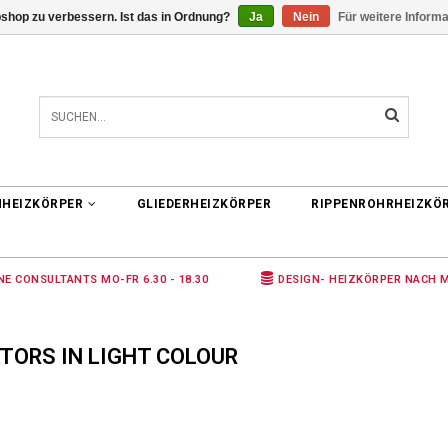
shop zu verbessern. Ist das in Ordnung?
Ja
Nein
Für weitere Inform
0 ARTIKEL
€0,00
NHEIZKÖRPER
GLIEDERHEIZKÖRPER
RIPPENROHRHEIZKÖ
NE CONSULTANTS MO-FR 6.30 - 18.30
DESIGN- HEIZKÖRPER NACH 
TORS IN LIGHT COLOUR