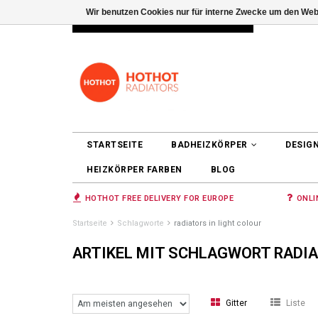
Wir benutzen Cookies nur für interne Zwecke um den Web
INFO@RADIATORS.SHOP
ANMELDEN
STARTSEITE
BADHEIZKÖRPER
DESIG
HEIZKÖRPER FARBEN
BLOG
HOTHOT FREE DELIVERY FOR EUROPE
ONLI
Startseite
Schlagworte
radiators in light colour
ARTIKEL MIT SCHLAGWORT RADIA
Gitter
Liste