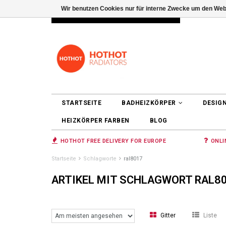
Wir benutzen Cookies nur für interne Zwecke um den Web
INFO@RADIATORS.SHOP
ANMELDEN
STARTSEITE
BADHEIZKÖRPER
DESIG
HEIZKÖRPER FARBEN
BLOG
HOTHOT FREE DELIVERY FOR EUROPE
ONLI
Startseite
Schlagworte
ral8017
ARTIKEL MIT SCHLAGWORT RAL8
Gitter
Liste