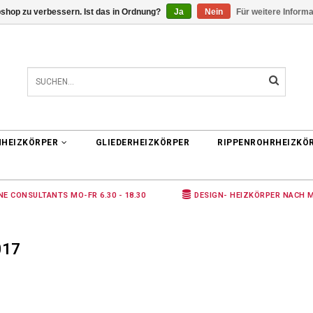
shop zu verbessern. Ist das in Ordnung?
Ja
Nein
Für weitere Inform
0 ARTIKEL
€0,00
NHEIZKÖRPER
GLIEDERHEIZKÖRPER
RIPPENROHRHEIZKÖ
NE CONSULTANTS MO-FR 6.30 - 18.30
DESIGN- HEIZKÖRPER NACH 
017