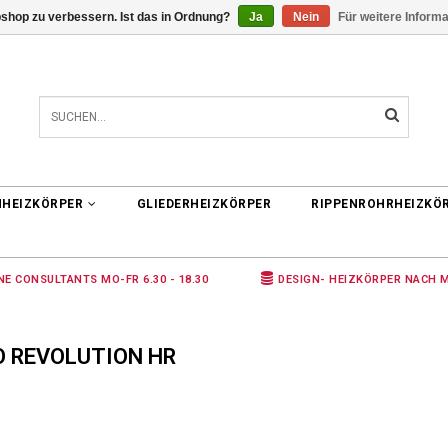
shop zu verbessern. Ist das in Ordnung?
Ja
Nein
Für weitere Inform
0 ARTIKEL
€0,00
NHEIZKÖRPER
GLIEDERHEIZKÖRPER
RIPPENROHRHEIZKÖ
NE CONSULTANTS MO-FR 6.30 - 18.30
DESIGN- HEIZKÖRPER NACH 
O REVOLUTION HR