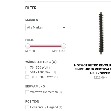
FILTER
MARKEN
PREIS
Min: €
0
Max: €
250
WÄRMELEISTUNG (W)
HOTHOT RETRO REVOLU
70 - 500 Watt
(1)
EINREIHIGER VERTIKAL
501 - 1000 Watt
(1)
HEIZKÖRPER
1001 - 2000 Watt
*
€226,46
(1)
ERWÄRMUNG
Warmwasserbetrieb
(1)
POSITION
Horizontal / Liegend
(1)