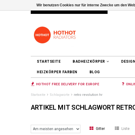
Wir benutzen Cookies nur für interne Zwecke um den Web
INFO@RADIATORS.SHOP
ANMELDEN
STARTSEITE
BADHEIZKÖRPER
DESIG
HEIZKÖRPER FARBEN
BLOG
HOTHOT FREE DELIVERY FOR EUROPE
ONLI
Startseite
Schlagworte
retro revolution hr
ARTIKEL MIT SCHLAGWORT RETR
Gitter
Liste