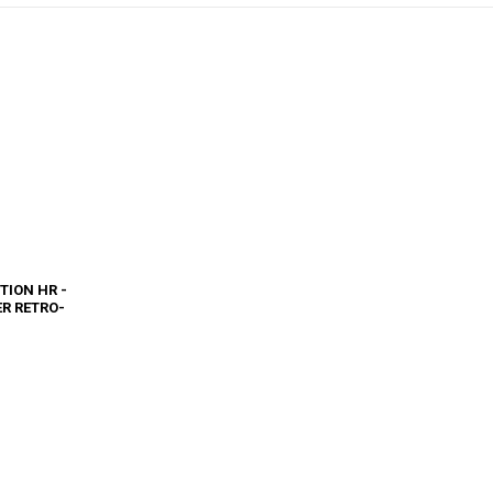
TION HR -
ER RETRO-