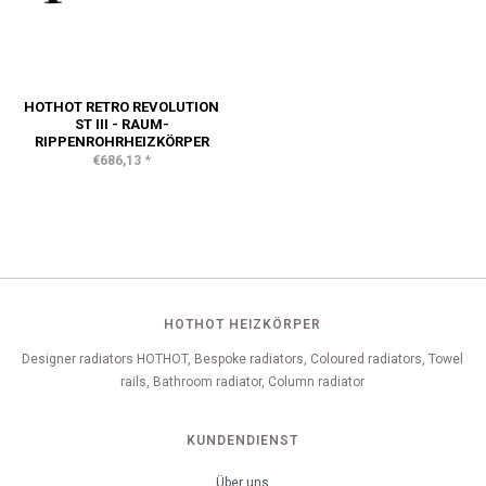
HOTHOT RETRO REVOLUTION
ST III - RAUM-
RIPPENROHRHEIZKÖRPER
*
€686,13
HOTHOT HEIZKÖRPER
Designer radiators HOTHOT, Bespoke radiators, Coloured radiators, Towel
rails, Bathroom radiator, Column radiator
KUNDENDIENST
Über uns