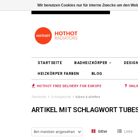
Wir benutzen Cookies nur für interne Zwecke um den Web
INFO@RADIATORS.SHOP
ANMELDEN
STARTSEITE
BADHEIZKÖRPER
DESIG
HEIZKÖRPER FARBEN
BLOG
HOTHOT FREE DELIVERY FOR EUROPE
ONLI
Startseite
Schlagworte
tubes à ailettes
ARTIKEL MIT SCHLAGWORT TUBES
Gitter
Liste