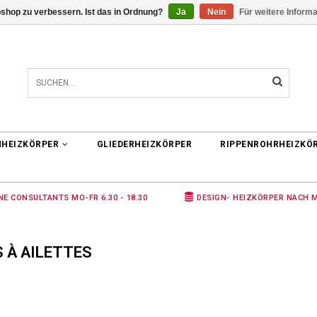
shop zu verbessern. Ist das in Ordnung?
Ja
Nein
Für weitere Inform
0 ARTIKEL
€0,00
NHEIZKÖRPER
GLIEDERHEIZKÖRPER
RIPPENROHRHEIZKÖ
NE CONSULTANTS MO-FR 6.30 - 18.30
DESIGN- HEIZKÖRPER NACH 
 À AILETTES