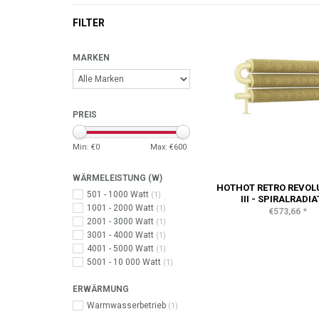
FILTER
MARKEN
PREIS
Min: €
0
Max: €
600
WÄRMELEISTUNG (W)
HOTHOT RETRO REVOL
501 - 1000 Watt
(1)
III - SPIRALRADI
1001 - 2000 Watt
(1)
*
€573,66
2001 - 3000 Watt
(1)
3001 - 4000 Watt
(1)
4001 - 5000 Watt
(1)
5001 - 10 000 Watt
(1)
ERWÄRMUNG
Warmwasserbetrieb
(1)