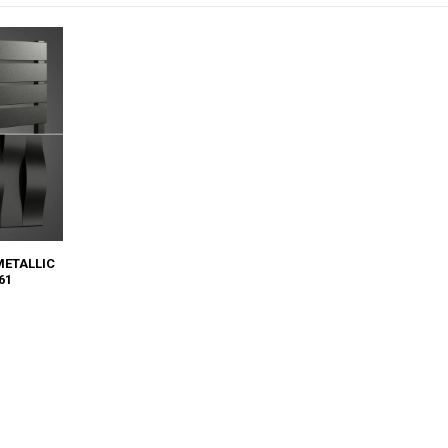
ETALLIC
61