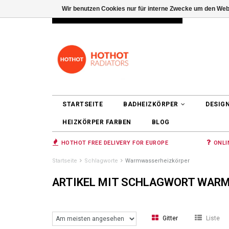
Wir benutzen Cookies nur für interne Zwecke um den Web
INFO@RADIATORS.SHOP
ANMELDEN
STARTSEITE
BADHEIZKÖRPER
DESIG
HEIZKÖRPER FARBEN
BLOG
HOTHOT FREE DELIVERY FOR EUROPE
ONLI
Startseite
Schlagworte
Warmwasserheizkörper
ARTIKEL MIT SCHLAGWORT WAR
Gitter
Liste