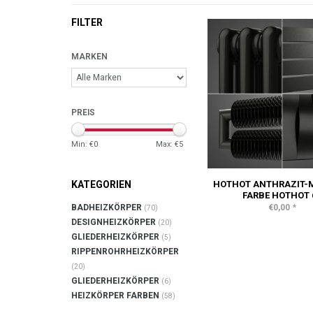
FILTER
MARKEN
PREIS
Min: €
0
Max: €
5
HOTHOT ANTHRAZIT-M
KATEGORIEN
FARBE HOTHOT 
*
€0,00
BADHEIZKÖRPER
(70)
DESIGNHEIZKÖRPER
(20)
GLIEDERHEIZKÖRPER
(5)
RIPPENROHRHEIZKÖRPER
(20)
GLIEDERHEIZKÖRPER
(6)
HEIZKÖRPER FARBEN
(58)