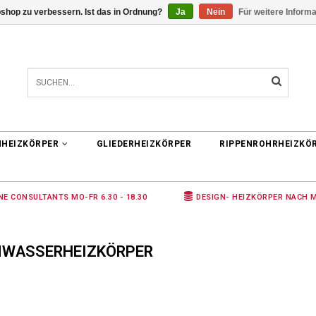
shop zu verbessern. Ist das in Ordnung?
Ja
Nein
Für weitere Inform
0 ARTIKEL
€0,00
NHEIZKÖRPER
GLIEDERHEIZKÖRPER
RIPPENROHRHEIZKÖ
NE CONSULTANTS MO-FR 6.30 - 18.30
DESIGN- HEIZKÖRPER NACH 
MWASSERHEIZKÖRPER