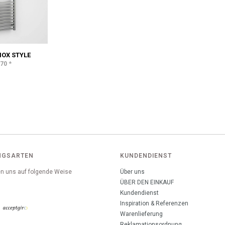
OX STYLE
*
,70
NGSARTEN
KUNDENDIENST
n uns auf folgende Weise
Über uns
:
ÜBER DEN EINKAUF
Kundendienst
Inspiration & Referenzen
Warenlieferung
Reklamationsordnung