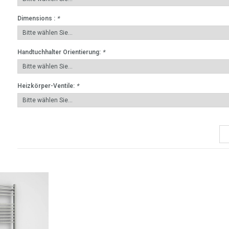
Dimensions :
*
Handtuchhalter Orientierung:
*
Heizkörper-Ventile:
*