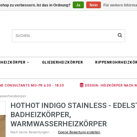
shop zu verbessern. Ist das in Ordnung?
Ja
Nein
Für weitere Inform
0 ARTIKEL
€0,00
NHEIZKÖRPER
GLIEDERHEIZKÖRPER
RIPPENROHRHEIZKÖ
NE CONSULTANTS MO-FR 6.30 - 18.30
DESIGN- HEIZKÖRPER NACH 
asserheizkörper
HOTHOT INDIGO STAINLESS - EDELS
BADHEIZKÖRPER,
WARMWASSERHEIZKÖRPER
Noch keine Bewertungen
|
Eigene Bewertung erstellen