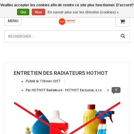
Veuillez accepter les cookies afin de rendre ce site plus fonctionnel. D'accord?
INFO@RADIATORS.SHOP
Oui
Non
En savoir plus sur les témoins (cookies) »
MENU
ENTRETIEN DES RADIATEURS HOTHOT
Publié le
7 février 2017
0
Par HOTHOT Radiateurs - HOTHOT Exclusive, s.r.o.