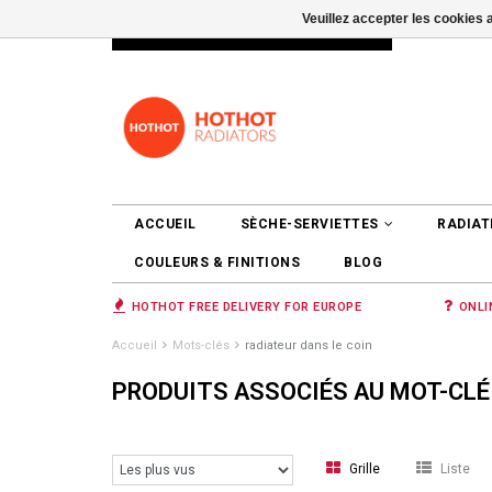
Veuillez accepter les cookies 
INFO@RADIATORS.SHOP
SE CONNEC
ACCUEIL
SÈCHE-SERVIETTES
RADIAT
COULEURS & FINITIONS
BLOG
HOTHOT FREE DELIVERY FOR EUROPE
ONLI
Accueil
Mots-clés
radiateur dans le coin
PRODUITS ASSOCIÉS AU MOT-CLÉ
Grille
Liste