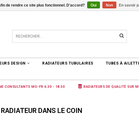
afin de rendre ce site plus fonctionnel. D'accord?
Oui
Non
En savoir p
TER
0 ARTICLES
€0,00
EURS DESIGN
RADIATEURS TUBULAIRES
TUBES À AILETT
NE CONSULTANTS MO-FR 6.30 - 18.30
RADIATEURS DE QUALITÉ SUR 
 RADIATEUR DANS LE COIN