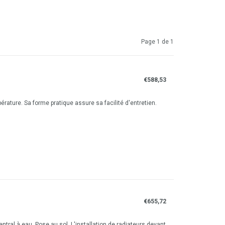
Page 1 de 1
€588,53
rature. Sa forme pratique assure sa facilité d'entretien.
€655,72
ral à eau. Pose au sol. L'installation de radiateurs devant