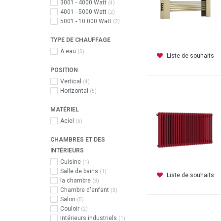
3001 - 4000 Watt
(4)
4001 - 5000 Watt
(2)
5001 - 10 000 Watt
(2)
TYPE DE CHAUFFAGE
À eau
(5)
Liste de souhaits
POSITION
Vertical
(4)
Horizontal
(5)
MATÉRIEL
Aciel
(5)
CHAMBRES ET DES
INTÉRIEURS
Cuisine
(1)
Salle de bains
(1)
Liste de souhaits
la chambre
(3)
Chambre d'enfant
(3)
Salon
(5)
Couloir
(2)
Intérieurs industriels
(1)