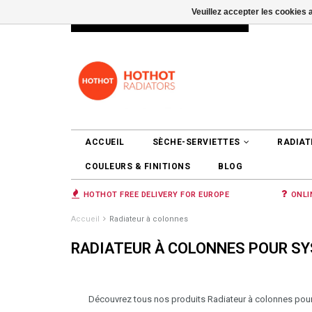
Veuillez accepter les cookies 
INFO@RADIATORS.SHOP
SE CONNEC
ACCUEIL
SÈCHE-SERVIETTES
RADIAT
COULEURS & FINITIONS
BLOG
HOTHOT FREE DELIVERY FOR EUROPE
ONLI
Accueil
Radiateur à colonnes
RADIATEUR À COLONNES POUR S
Découvrez tous nos produits Radiateur à colonnes pour