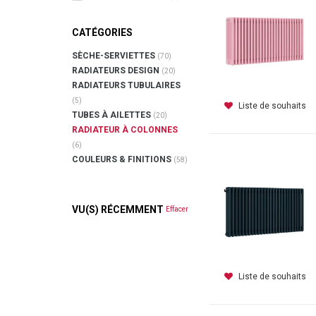
CATÉGORIES
SÈCHE-SERVIETTES
(70)
RADIATEURS DESIGN
(20)
RADIATEURS TUBULAIRES
(5)
Liste de souhaits
TUBES À AILETTES
(20)
RADIATEUR À COLONNES
(6)
COULEURS & FINITIONS
(58)
VU(S) RÉCEMMENT
Effacer
Liste de souhaits