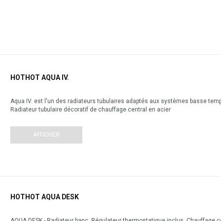
HOTHOT AQUA IV.
Aqua IV. est l'un des radiateurs tubulaires adaptés aux systèmes basse tempé
Radiateur tubulaire décoratif de chauffage central en acier
AFFICHER
HOTHOT AQUA DESK
AQUA DESK - Radiateur banc. Régulateur thermostatique inclus. Chauffage cent