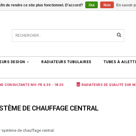
afin de rendre ce site plus fonctionnel. D'accord?
Oui
Non
En savoir p
TER
0 ARTICLES
€0,00
EURS DESIGN
RADIATEURS TUBULAIRES
TUBES À AILETT
NE CONSULTANTS MO-FR 6.30 - 18.30
RADIATEURS DE QUALITÉ SUR 
YSTÈME DE CHAUFFAGE CENTRAL
 système de chauffage central.