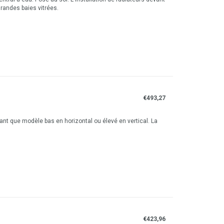
grandes baies vitrées.
€493,27
n tant que modèle bas en horizontal ou élevé en vertical. La
.
€423,96