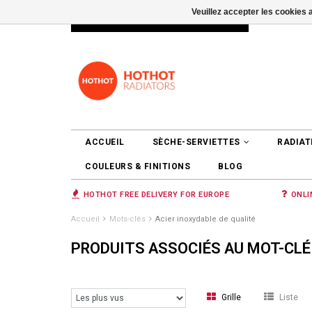
Veuillez accepter les cookies 
INFO@RADIATORS.SHOP
SE CONNEC
ACCUEIL
SÈCHE-SERVIETTES
RADIAT
COULEURS & FINITIONS
BLOG
HOTHOT FREE DELIVERY FOR EUROPE
ONLI
Accueil
Mots-clés
Acier inoxydable de qualité
PRODUITS ASSOCIÉS AU MOT-CLÉ 
Grille
Liste