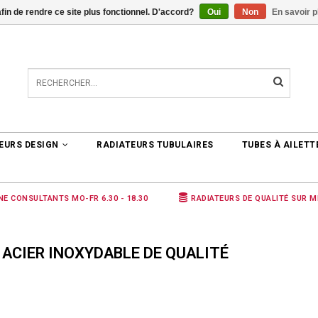
afin de rendre ce site plus fonctionnel. D'accord?
Oui
Non
En savoir p
TER
0 ARTICLES
€0,00
EURS DESIGN
RADIATEURS TUBULAIRES
TUBES À AILETT
NE CONSULTANTS MO-FR 6.30 - 18.30
RADIATEURS DE QUALITÉ SUR 
ACIER INOXYDABLE DE QUALITÉ