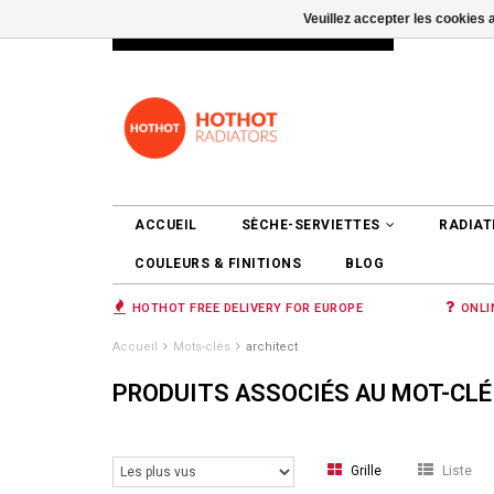
Veuillez accepter les cookies 
INFO@RADIATORS.SHOP
SE CONNEC
ACCUEIL
SÈCHE-SERVIETTES
RADIAT
COULEURS & FINITIONS
BLOG
HOTHOT FREE DELIVERY FOR EUROPE
ONLI
Accueil
Mots-clés
architect
PRODUITS ASSOCIÉS AU MOT-CLÉ
Grille
Liste