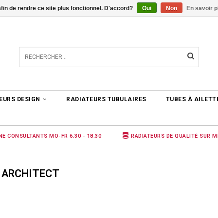
afin de rendre ce site plus fonctionnel. D'accord?
Oui
Non
En savoir p
TER
0 ARTICLES
€0,00
EURS DESIGN
RADIATEURS TUBULAIRES
TUBES À AILETT
NE CONSULTANTS MO-FR 6.30 - 18.30
RADIATEURS DE QUALITÉ SUR 
 ARCHITECT