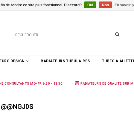
afin de rendre ce site plus fonctionnel. D'accord?
Oui
Non
En savoir p
TER
0 ARTICLES
€0,00
EURS DESIGN
RADIATEURS TUBULAIRES
TUBES À AILETT
NE CONSULTANTS MO-FR 6.30 - 18.30
RADIATEURS DE QUALITÉ SUR 
É @@NGJ0S