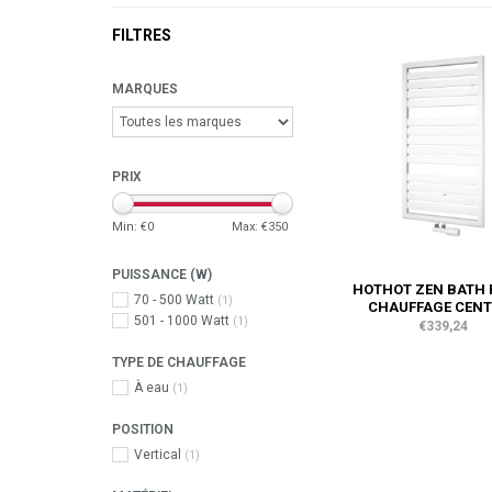
FILTRES
MARQUES
PRIX
Min: €
0
Max: €
350
PUISSANCE (W)
HOTHOT ZEN BATH 
70 - 500 Watt
(1)
CHAUFFAGE CEN
501 - 1000 Watt
(1)
€339,24
TYPE DE CHAUFFAGE
À eau
(1)
POSITION
Vertical
(1)