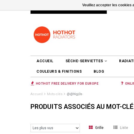
Veuillez accepter les cookies 
INFO@RADIATORS.SHOP
SE CONNEC
ACCUEIL
SÈCHE-SERVIETTES
RADIAT
COULEURS & FINITIONS
BLOG
HOTHOT FREE DELIVERY FOR EUROPE
ONLI
Accueil
Mots-clés
@@Ngj0s
PRODUITS ASSOCIÉS AU MOT-CL
Grille
Liste