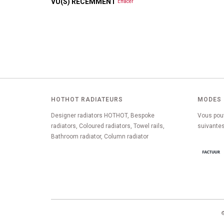
VU(S) RÉCEMMENT
Effacer
HOTHOT RADIATEURS
MODES 
Designer radiators HOTHOT, Bespoke
Vous pou
radiators, Coloured radiators, Towel rails,
suivantes
Bathroom radiator, Column radiator