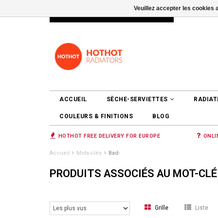
Veuillez accepter les cookies 
INFO@RADIATORS.SHOP
SE CONNEC
ACCUEIL
SÈCHE-SERVIETTES
RADIAT
COULEURS & FINITIONS
BLOG
HOTHOT FREE DELIVERY FOR EUROPE
ONLI
Accueil
Mots-clés
Bad-
PRODUITS ASSOCIÉS AU MOT-CLÉ
Grille
Liste