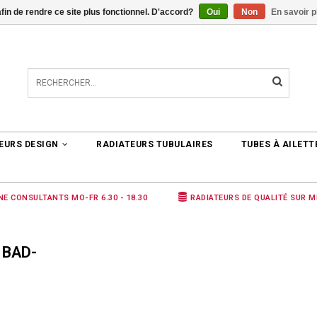
afin de rendre ce site plus fonctionnel. D'accord?
Oui
Non
En savoir p
TER
0 ARTICLES
€0,00
EURS DESIGN
RADIATEURS TUBULAIRES
TUBES À AILETT
NE CONSULTANTS MO-FR 6.30 - 18.30
RADIATEURS DE QUALITÉ SUR 
 BAD-