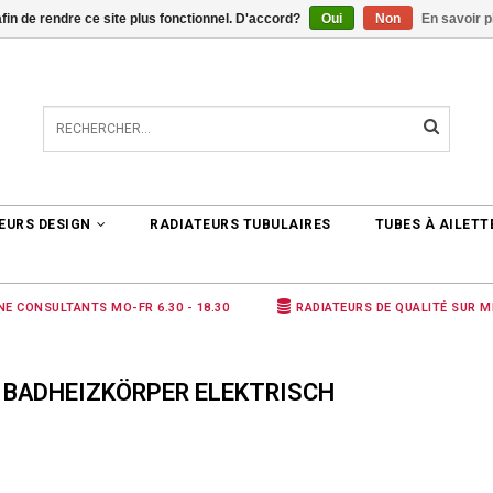
afin de rendre ce site plus fonctionnel. D'accord?
Oui
Non
En savoir p
TER
0 ARTICLES
€0,00
EURS DESIGN
RADIATEURS TUBULAIRES
TUBES À AILETT
NE CONSULTANTS MO-FR 6.30 - 18.30
RADIATEURS DE QUALITÉ SUR 
 BADHEIZKÖRPER ELEKTRISCH