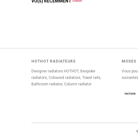
VU(S) RÉCEMMENT
Effacer
HOTHOT RADIATEURS
MODES 
Designer radiators HOTHOT, Bespoke
Vous pou
radiators, Coloured radiators, Towel rails,
suivantes
Bathroom radiator, Column radiator