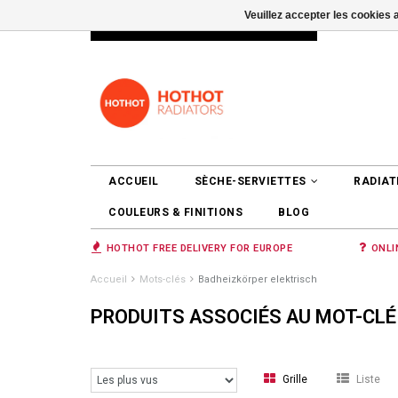
Veuillez accepter les cookies 
INFO@RADIATORS.SHOP
SE CONNEC
ACCUEIL
SÈCHE-SERVIETTES
RADIAT
COULEURS & FINITIONS
BLOG
HOTHOT FREE DELIVERY FOR EUROPE
ONLI
Accueil
Mots-clés
Badheizkörper elektrisch
PRODUITS ASSOCIÉS AU MOT-CLÉ
Grille
Liste