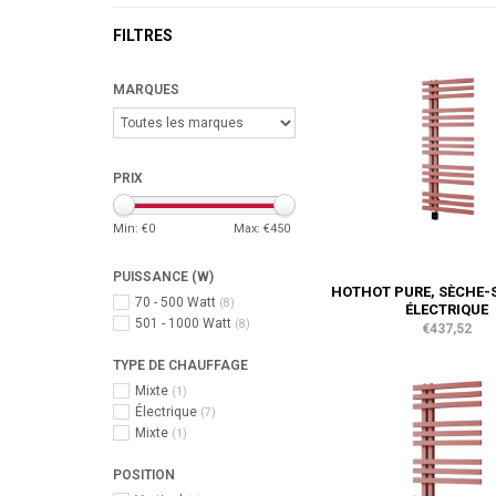
FILTRES
MARQUES
PRIX
Min: €
0
Max: €
450
PUISSANCE (W)
HOTHOT PURE, SÈCHE-
70 - 500 Watt
(8)
ÉLECTRIQUE
501 - 1000 Watt
(8)
€437,52
TYPE DE CHAUFFAGE
Mixte
(1)
Électrique
(7)
Mixte
(1)
POSITION