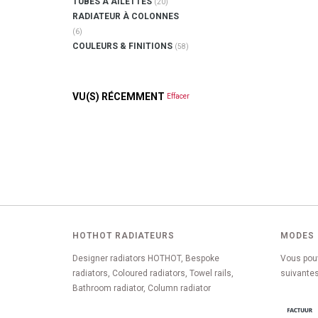
TUBES À AILETTES
(20)
RADIATEUR À COLONNES
(6)
COULEURS & FINITIONS
(58)
VU(S) RÉCEMMENT
Effacer
HOTHOT RADIATEURS
MODES 
Designer radiators HOTHOT, Bespoke
Vous pou
radiators, Coloured radiators, Towel rails,
suivantes
Bathroom radiator, Column radiator