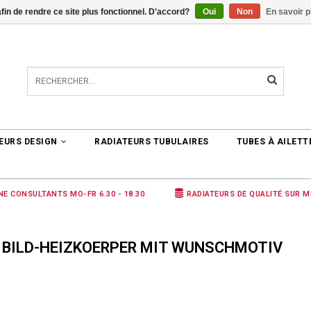
afin de rendre ce site plus fonctionnel. D'accord?
Oui
Non
En savoir p
TER
0 ARTICLES
€0,00
EURS DESIGN
RADIATEURS TUBULAIRES
TUBES À AILETT
NE CONSULTANTS MO-FR 6.30 - 18.30
RADIATEURS DE QUALITÉ SUR 
 BILD-HEIZKOERPER MIT WUNSCHMOTIV