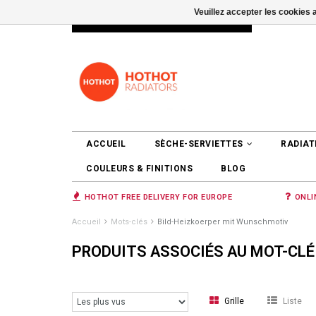
Veuillez accepter les cookies 
INFO@RADIATORS.SHOP
SE CONNEC
ACCUEIL
SÈCHE-SERVIETTES
RADIAT
COULEURS & FINITIONS
BLOG
HOTHOT FREE DELIVERY FOR EUROPE
ONLI
Accueil
Mots-clés
Bild-Heizkoerper mit Wunschmotiv
PRODUITS ASSOCIÉS AU MOT-CLÉ
Grille
Liste