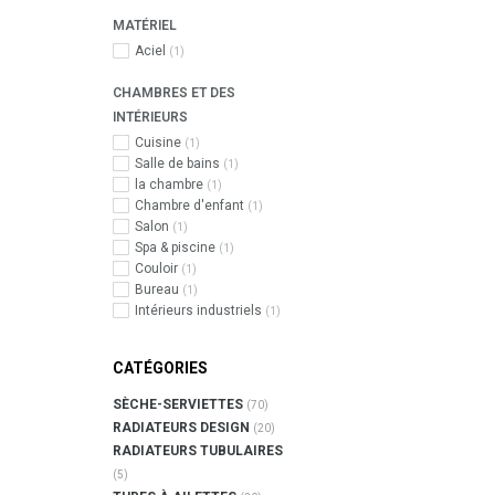
MATÉRIEL
Aciel
(1)
CHAMBRES ET DES
INTÉRIEURS
Cuisine
(1)
Salle de bains
(1)
la chambre
(1)
Chambre d'enfant
(1)
Salon
(1)
Spa & piscine
(1)
Couloir
(1)
Bureau
(1)
Intérieurs industriels
(1)
CATÉGORIES
SÈCHE-SERVIETTES
(70)
RADIATEURS DESIGN
(20)
RADIATEURS TUBULAIRES
(5)