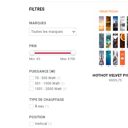
FILTRES
MARQUES
PRIX
Min: €
0
Max: €
700
PUISSANCE (W)
HOTHOT VELVET PI
70 - 500 Watt
(1)
€659,75
501 - 1000 Watt
(1)
1001 - 2000 Watt
(1)
TYPE DE CHAUFFAGE
À eau
(1)
POSITION
Vertical
(1)