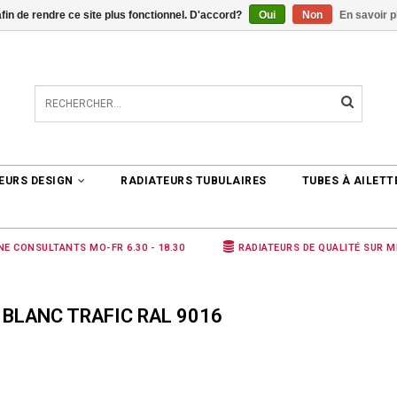
afin de rendre ce site plus fonctionnel. D'accord?
Oui
Non
En savoir p
TER
0 ARTICLES
€0,00
EURS DESIGN
RADIATEURS TUBULAIRES
TUBES À AILETT
NE CONSULTANTS MO-FR 6.30 - 18.30
RADIATEURS DE QUALITÉ SUR 
 BLANC TRAFIC RAL 9016