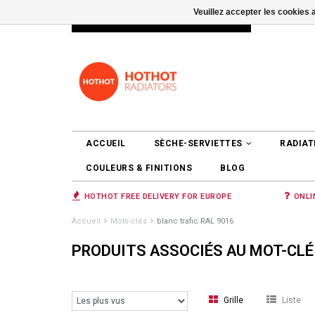
Veuillez accepter les cookies 
INFO@RADIATORS.SHOP
SE CONNEC
ACCUEIL
SÈCHE-SERVIETTES
RADIAT
COULEURS & FINITIONS
BLOG
HOTHOT FREE DELIVERY FOR EUROPE
ONLI
Accueil
Mots-clés
blanc trafic RAL 9016
PRODUITS ASSOCIÉS AU MOT-CLÉ
Grille
Liste