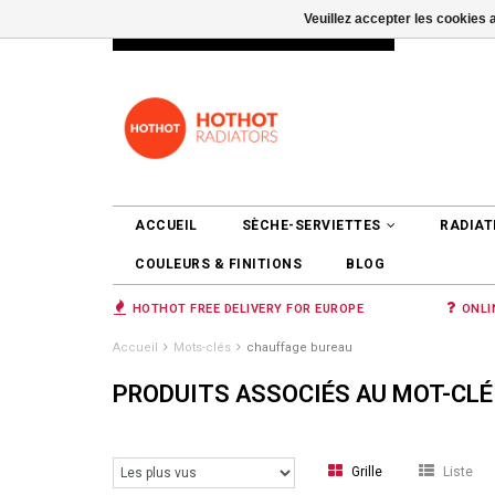
Veuillez accepter les cookies 
INFO@RADIATORS.SHOP
SE CONNEC
ACCUEIL
SÈCHE-SERVIETTES
RADIAT
COULEURS & FINITIONS
BLOG
HOTHOT FREE DELIVERY FOR EUROPE
ONLI
Accueil
Mots-clés
chauffage bureau
PRODUITS ASSOCIÉS AU MOT-CLÉ
Grille
Liste