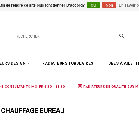
afin de rendre ce site plus fonctionnel. D'accord?
Oui
Non
En savoir p
TER
0 ARTICLES
€0,00
EURS DESIGN
RADIATEURS TUBULAIRES
TUBES À AILETT
NE CONSULTANTS MO-FR 6.30 - 18.30
RADIATEURS DE QUALITÉ SUR 
 CHAUFFAGE BUREAU