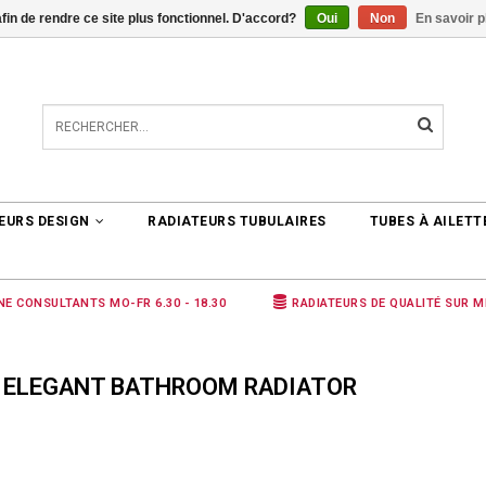
afin de rendre ce site plus fonctionnel. D'accord?
Oui
Non
En savoir p
TER
0 ARTICLES
€0,00
EURS DESIGN
RADIATEURS TUBULAIRES
TUBES À AILETT
NE CONSULTANTS MO-FR 6.30 - 18.30
RADIATEURS DE QUALITÉ SUR 
É ELEGANT BATHROOM RADIATOR