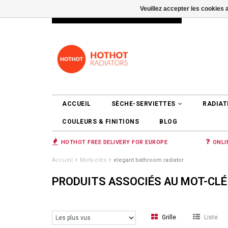
Veuillez accepter les cookies 
INFO@RADIATORS.SHOP
SE CONNEC
ACCUEIL
SÈCHE-SERVIETTES
RADIAT
COULEURS & FINITIONS
BLOG
HOTHOT FREE DELIVERY FOR EUROPE
ONLI
Accueil
Mots-clés
elegant bathroom radiator
PRODUITS ASSOCIÉS AU MOT-CL
Grille
Liste