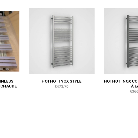
INLESS
HOTHOT INOX STYLE
HOTHOT INOX CO
U CHAUDE
À E
€473,70
€366