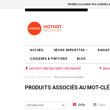
Veuillez accepter les cookies 
INFO@RADIATORS.SHOP
SE CONNEC
ACCUEIL
SÈCHE-SERVIETTES
RADIAT
COULEURS & FINITIONS
BLOG
HOTHOT FREE DELIVERY FOR EUROPE
ONLI
Accueil
Mots-clés
floor mounted radiator
PRODUITS ASSOCIÉS AU MOT-CL
Grille
Liste