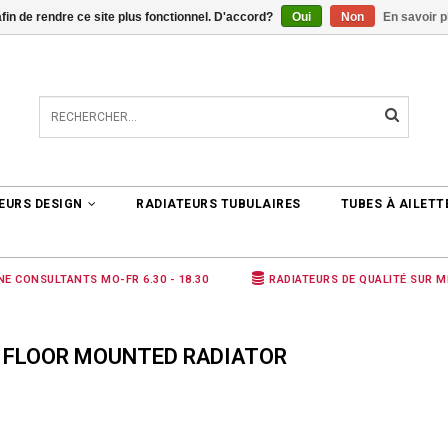
afin de rendre ce site plus fonctionnel. D'accord?
Oui
Non
En savoir p
TER
0 ARTICLES
€0,00
EURS DESIGN
RADIATEURS TUBULAIRES
TUBES À AILETT
NE CONSULTANTS MO-FR 6.30 - 18.30
RADIATEURS DE QUALITÉ SUR 
É FLOOR MOUNTED RADIATOR