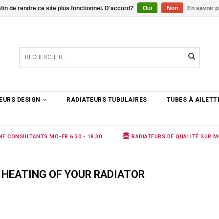
afin de rendre ce site plus fonctionnel. D'accord?
Oui
Non
En savoir p
TER
0 ARTICLES
€0,00
EURS DESIGN
RADIATEURS TUBULAIRES
TUBES À AILETT
NE CONSULTANTS MO-FR 6.30 - 18.30
RADIATEURS DE QUALITÉ SUR 
 HEATING OF YOUR RADIATOR