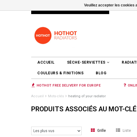
Veuillez accepter les cookies 
INFO@RADIATORS.SHOP
SE CONNEC
ACCUEIL
SÈCHE-SERVIETTES
RADIAT
COULEURS & FINITIONS
BLOG
HOTHOT FREE DELIVERY FOR EUROPE
ONLI
Accueil
Mots-clés
heating of your radiator
PRODUITS ASSOCIÉS AU MOT-CLÉ
Grille
Liste