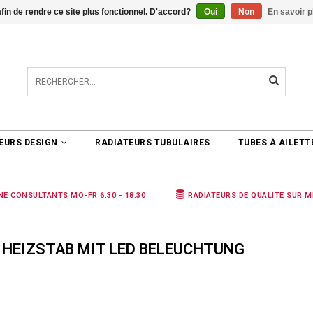
afin de rendre ce site plus fonctionnel. D'accord?
Oui
Non
En savoir p
TER
0 ARTICLES
€0,00
EURS DESIGN
RADIATEURS TUBULAIRES
TUBES À AILETT
NE CONSULTANTS MO-FR 6.30 - 18.30
RADIATEURS DE QUALITÉ SUR 
 HEIZSTAB MIT LED BELEUCHTUNG