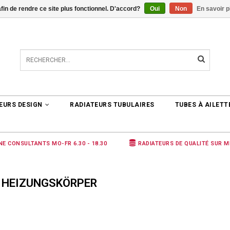
afin de rendre ce site plus fonctionnel. D'accord?
Oui
Non
En savoir p
TER
0 ARTICLES
€0,00
EURS DESIGN
RADIATEURS TUBULAIRES
TUBES À AILETT
NE CONSULTANTS MO-FR 6.30 - 18.30
RADIATEURS DE QUALITÉ SUR 
É HEIZUNGSKÖRPER