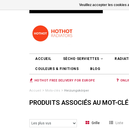
Veuillez accepter les cookies 
INFO@RADIATORS.SHOP
SE CONNEC
ACCUEIL
SÈCHE-SERVIETTES
RADIAT
COULEURS & FINITIONS
BLOG
HOTHOT FREE DELIVERY FOR EUROPE
ONLI
Accueil
Mots-clés
Heizungskörper
PRODUITS ASSOCIÉS AU MOT-CL
Grille
Liste