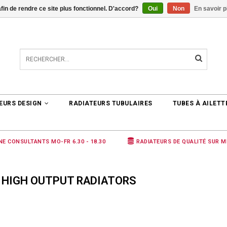
afin de rendre ce site plus fonctionnel. D'accord?
Oui
Non
En savoir p
TER
0 ARTICLES
€0,00
EURS DESIGN
RADIATEURS TUBULAIRES
TUBES À AILETT
NE CONSULTANTS MO-FR 6.30 - 18.30
RADIATEURS DE QUALITÉ SUR 
 HIGH OUTPUT RADIATORS