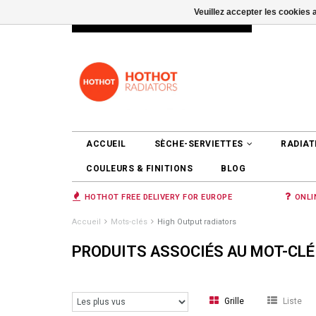
Veuillez accepter les cookies 
INFO@RADIATORS.SHOP
SE CONNEC
ACCUEIL
SÈCHE-SERVIETTES
RADIAT
COULEURS & FINITIONS
BLOG
HOTHOT FREE DELIVERY FOR EUROPE
ONLI
Accueil
Mots-clés
High Output radiators
PRODUITS ASSOCIÉS AU MOT-CLÉ
Grille
Liste