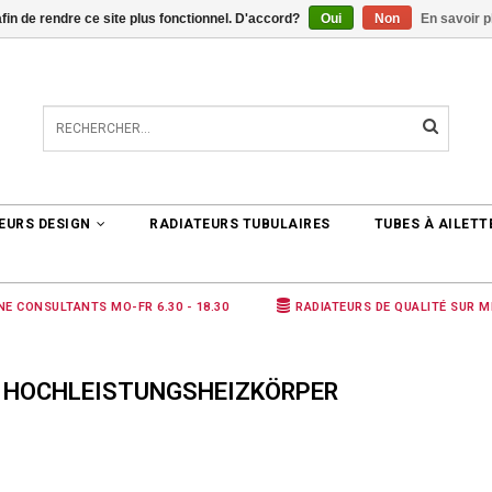
afin de rendre ce site plus fonctionnel. D'accord?
Oui
Non
En savoir p
TER
0 ARTICLES
€0,00
EURS DESIGN
RADIATEURS TUBULAIRES
TUBES À AILETT
NE CONSULTANTS MO-FR 6.30 - 18.30
RADIATEURS DE QUALITÉ SUR 
É HOCHLEISTUNGSHEIZKÖRPER