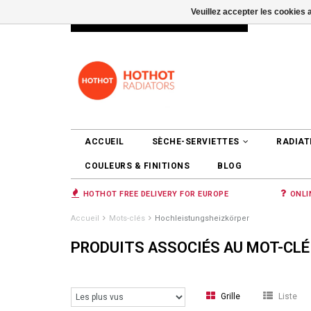
Veuillez accepter les cookies 
INFO@RADIATORS.SHOP
SE CONNEC
ACCUEIL
SÈCHE-SERVIETTES
RADIAT
COULEURS & FINITIONS
BLOG
HOTHOT FREE DELIVERY FOR EUROPE
ONLI
Accueil
Mots-clés
Hochleistungsheizkörper
PRODUITS ASSOCIÉS AU MOT-CL
Grille
Liste