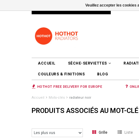
Veuillez accepter les cookies 
INFO@RADIATORS.SHOP
SE CONNEC
ACCUEIL
SÈCHE-SERVIETTES
RADIAT
COULEURS & FINITIONS
BLOG
HOTHOT FREE DELIVERY FOR EUROPE
ONLI
Accueil
Mots-clés
radiateur noir
PRODUITS ASSOCIÉS AU MOT-CLÉ
Grille
Liste