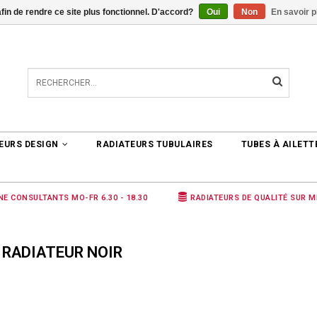
afin de rendre ce site plus fonctionnel. D'accord?
Oui
Non
En savoir p
TER
0 ARTICLES
€0,00
EURS DESIGN
RADIATEURS TUBULAIRES
TUBES À AILETT
NE CONSULTANTS MO-FR 6.30 - 18.30
RADIATEURS DE QUALITÉ SUR 
 RADIATEUR NOIR