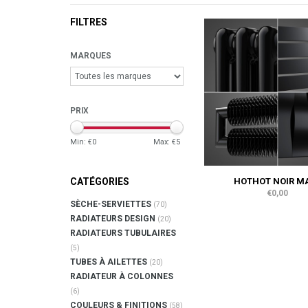
FILTRES
MARQUES
PRIX
Min: €
0
Max: €
5
HOTHOT NOIR M
CATÉGORIES
€0,00
SÈCHE-SERVIETTES
(70)
RADIATEURS DESIGN
(20)
RADIATEURS TUBULAIRES
(5)
TUBES À AILETTES
(20)
RADIATEUR À COLONNES
(6)
COULEURS & FINITIONS
(58)