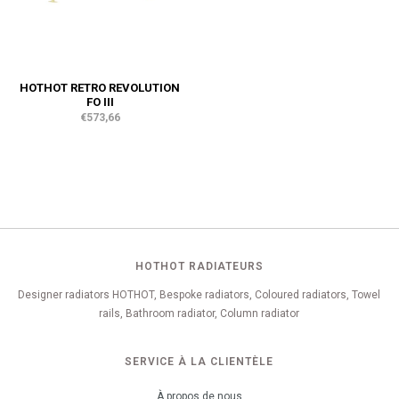
HOTHOT RETRO REVOLUTION
FO III
€573,66
HOTHOT RADIATEURS
Designer radiators HOTHOT, Bespoke radiators, Coloured radiators, Towel
rails, Bathroom radiator, Column radiator
SERVICE À LA CLIENTÈLE
À propos de nous