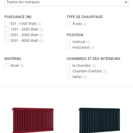
PUISSANCE (W)
TYPE DE CHAUFFAGE
501 - 1000 Watt
À eau
(2)
(2)
1001 - 2000 Watt
(2)
2001 - 3000 Watt
POSITION
(2)
3001 - 4000 Watt
(2)
Vertical
(2)
Horizontal
(2)
MATÉRIEL
CHAMBRES ET DES INTÉRIEURS
Aciel
la chambre
(2)
(2)
Chambre d'enfant
(2)
Salon
(2)