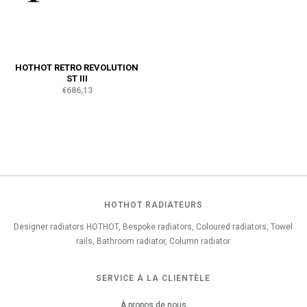
HOTHOT RETRO REVOLUTION
ST III
€686,13
HOTHOT RADIATEURS
Designer radiators HOTHOT, Bespoke radiators, Coloured radiators, Towel
rails, Bathroom radiator, Column radiator
SERVICE À LA CLIENTÈLE
À propos de nous