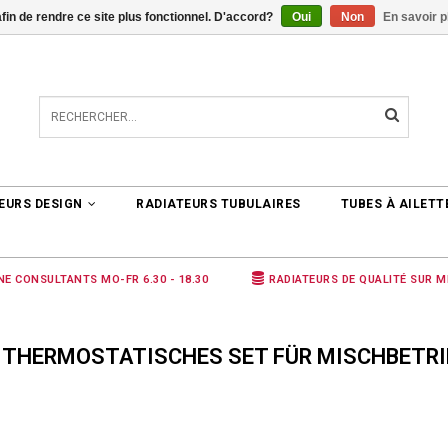
afin de rendre ce site plus fonctionnel. D'accord?
Oui
Non
En savoir p
TER
0 ARTICLES
€0,00
EURS DESIGN
RADIATEURS TUBULAIRES
TUBES À AILETT
NE CONSULTANTS MO-FR 6.30 - 18.30
RADIATEURS DE QUALITÉ SUR 
É THERMOSTATISCHES SET FÜR MISCHBETRI