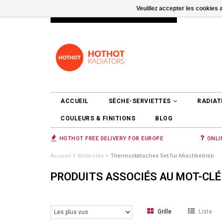
Veuillez accepter les cookies 
INFO@RADIATORS.SHOP
SE CONNEC
ACCUEIL
SÈCHE-SERVIETTES
RADIAT
COULEURS & FINITIONS
BLOG
HOTHOT FREE DELIVERY FOR EUROPE
ONLI
Accueil
Mots-clés
Thermostatisches Set für Mischbetrieb
PRODUITS ASSOCIÉS AU MOT-CL
Grille
Liste