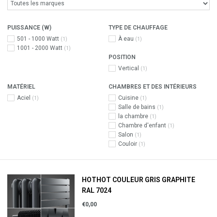
PUISSANCE (W)
TYPE DE CHAUFFAGE
501 - 1000 Watt
À eau
(1)
(1)
1001 - 2000 Watt
(1)
POSITION
Vertical
(1)
MATÉRIEL
CHAMBRES ET DES INTÉRIEURS
Aciel
Cuisine
(1)
(1)
Salle de bains
(1)
la chambre
(1)
Chambre d'enfant
(1)
Salon
(1)
Couloir
(1)
HOTHOT COULEUR GRIS GRAPHITE
RAL 7024
€0,00